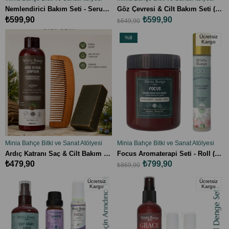
SEPETE EKLE
SEPETE EKLE
Nemlendirici Bakım Seti - Serum + El & Yüz Kremi | %100 Doğal Günlük Bakım
Göz Çevresi & Cilt Bakım Seti (30 ml + 50 ml) - %100 Doğal Serum ve El & Yüz Kremi
₺599,90
₺599,90
₺649,90
Ücretsiz
%8
Kargo
İndirim
%8İndirim
Minia Bahçe Bitki ve Sanat Atölyesi
Minia Bahçe Bitki ve Sanat Atölyesi
SEPETE EKLE
SEPETE EKLE
Ardıç Katranı Saç & Cilt Bakım Seti – Doğal Şampuan, Sabun ve Ahşap Tarak
Focus Aromaterapi Seti - Roll (10 ml) + Soya Mum (150gr)
₺479,90
₺799,90
₺869,90
Ücretsiz
Ücretsiz
Kargo
Kargo