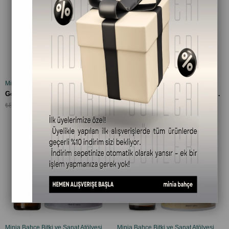
Minia Bahçe Bitki ve Sanat Atölyesi
Minia Bahçe Bitki ve Sanat Atölyesi
SEPETE EKLE
SEPETE EKLE
Göz Çevresi (30 ml) & Gece Bakım Seti (50 ml) - %100 Doğal
El & Tırnak Bakım Seti - %100 Doğal Balm (50 ml)+ Tırnak Bakım Yağı(30 ml)
₺699,90
₺599,90
₺899,90
₺829,90
%8
İndirim
%8İndirim
Minia Bahçe Bitki ve Sanat Atölyesi
Minia Bahçe Bitki ve Sanat Atölyesi