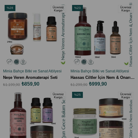
Ücretsiz
Ücretsiz
%28
%23
Kargo
Kargo
İndirim
İndirim
%28İndirim
%23İndirim
Minia Bahçe Bitki ve Sanat Atölyesi
Minia Bahçe Bitki ve Sanat Atölyesi
SEPETE EKLE
SEPETE EKLE
Neşe Veren Aromaterapi Seti
Hassas Ciltler İçin Nem & Onarım Seti
₺859,90
₺999,90
₺1.199,90
₺1.299,90
Ücretsiz
Ücretsiz
%25
Kargo
Kargo
İndirim
%25İndirim