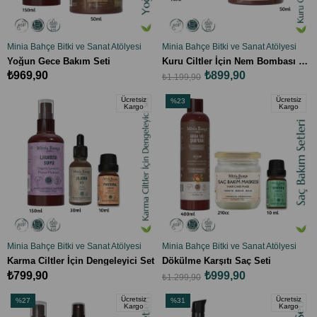
Minia Bahçe Bitki ve Sanat Atölyesi
Minia Bahçe Bitki ve Sanat Atölyesi
SEPETE EKLE
SEPETE EKLE
Yoğun Gece Bakım Seti
Kuru Ciltler İçin Nem Bombası Seti
₺969,90
₺899,90
₺1.199,90
Ücretsiz
Ücretsiz
%23
Kargo
Kargo
İndirim
%23İndirim
Minia Bahçe Bitki ve Sanat Atölyesi
Minia Bahçe Bitki ve Sanat Atölyesi
SEPETE EKLE
SEPETE EKLE
Karma Ciltler İçin Dengeleyici Set
Dökülme Karşıtı Saç Seti
₺799,90
₺999,90
₺1.299,90
Ücretsiz
Ücretsiz
%27
%31
Kargo
Kargo
İndirim
İndirim