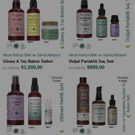
%27İndirim
%31İndirim
Minia Bahçe Bitki ve Sanat Atölyesi
Minia Bahçe Bitki ve Sanat Atölyesi
SEPETE EKLE
SEPETE EKLE
Güneş & Yaz Bakım Setleri
Doğal Parlaklık Saç Seti
₺1.099,90
₺899,90
₺1.499,90
₺1.299,90
Ücretsiz
Ücretsiz
Kargo
Kargo