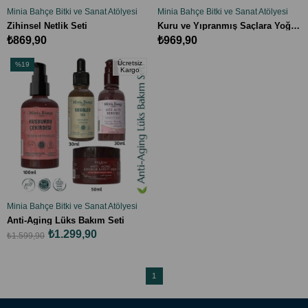
Minia Bahçe Bitki ve Sanat Atölyesi
Minia Bahçe Bitki ve Sanat Atölyesi
SEPETE EKLE
SEPETE EKLE
Zihinsel Netlik Seti
Kuru ve Yıpranmış Saçlara Yoğun Bakım Seti
₺869,90
₺969,90
Ücretsiz
%19
Kargo
İndirim
%19İndirim
Minia Bahçe Bitki ve Sanat Atölyesi
SEPETE EKLE
Anti-Aging Lüks Bakım Seti
₺1.299,90
₺1.599,90
1