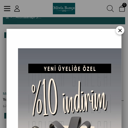
0
Aromaterapi Setleri
Aromaterapi Setleri
×
Ücretsiz
%19
%13
Kargo
İndirim
İndirim
%19İndirim
%13İndirim
Minia Bahçe Bitki ve Sanat Atölyesi
Minia Bahçe Bitki ve Sanat Atölyesi
SEPETE EKLE
SEPETE EKLE
Yoğun Nem Cilt & Göz Çevresi Bakım Seti - %100 Doğal Serumlar
Nemlendirici Bakım Seti - Serum (30ml) + Ballı Vanilyalı Dudak Balmı (30ml) | %100 Doğal Günlük Nem Desteği
₺649,90
₺479,90
₺799,90
₺549,90
Ücretsiz
%22
%28
Kargo
İndirim
İndirim
%22İndirim
%28İndirim