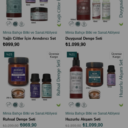
Minia Bahçe Bitki ve Sanat Atölyesi
Minia Bahçe Bitki ve Sanat Atölyesi
SEPETE EKLE
SEPETE EKLE
Yağlı Ciltler İçin Arındırıcı Set
Duygusal Denge Seti
₺999,90
₺1.099,90
Ücretsiz
Ücretsiz
%25
%21
Kargo
Kargo
İndirim
İndirim
%25İndirim
%21İndirim
Minia Bahçe Bitki ve Sanat Atölyesi
Minia Bahçe Bitki ve Sanat Atölyesi
SEPETE EKLE
SEPETE EKLE
Ruhsal Denge Seti
Huzurlu Akşam Seti
₺969,90
₺1.099,00
₺1.299,90
₺1.399,90