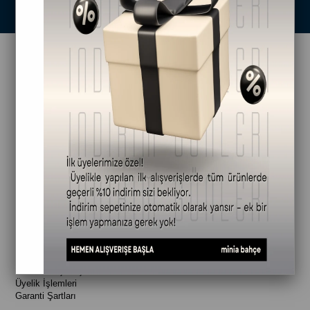
Takipte Kal
HAKKIMIZDA
Hakkımızda
Mağazalarımız
İletişim
ALIŞVERİŞ BİLGİLERİ
İade ve Değişim Koşulları
Mesafeli Satış Sözleşmesi
BİLGİLENDİRME
Teslimat Koşulları
Güvenli Alışveriş
Üyelik İşlemleri
Garanti Şartları