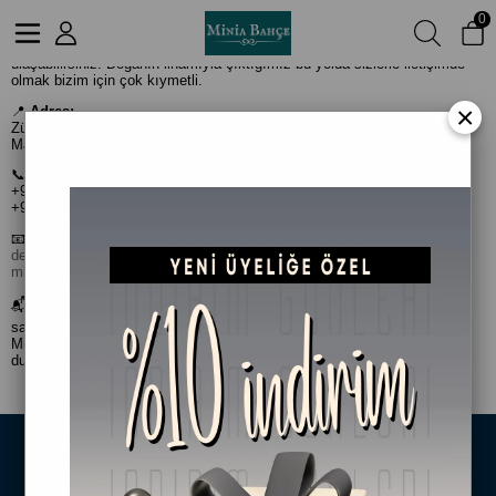
İletişim – Minia Bahçe Bitki ve Sanat Atölyesi
0
Sorularınız, önerileriniz ya da iş birliği talepleriniz için bize her zaman
ulaşabilirsiniz. Doğanın ilhamıyla çıktığımız bu yolda sizlerle iletişimde
olmak bizim için çok kıymetli.
×
📍
Adres:
Zümrütevler Mah. Akşemsettin Cad. No:110B
Maltepe / İstanbul
📞
Telefon:
+90 216 376 10 76
+90 541 238 40 20
📧
E-posta:
destek@miniabahce.com
miniabahcem@gmail.com
📬 Talepleriniz için dilediğiniz zaman e-posta gönderebilir ya da mesai
saatleri içinde bizi arayabilirsiniz.
Minia Bahçe Ekibi olarak en kısa sürede dönüş yapmaktan memnuniyet
duyarız.
Size Özel Kampanyalar
Hemen Kayıt Ol Fırsatlardan Önce Sen Haberdar Ol!