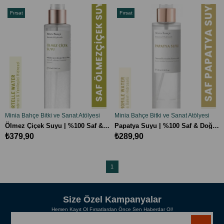
Fırsat
Fırsat
Ürünü
Ürünü
Minia Bahçe Bitki ve Sanat Atölyesi
Minia Bahçe Bitki ve Sanat Atölyesi
SEPETE EKLE
SEPETE EKLE
Ölmez Çiçek Suyu | %100 Saf & Doğal, 100ml
Papatya Suyu | %100 Saf & Doğal, 100ml
₺379,90
₺289,90
1
Size Özel Kampanyalar
Hemen Kayıt Ol Fırsatlardan Önce Sen Haberdar Ol!