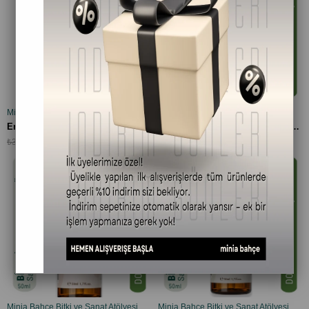
Minia Bahçe Bitki ve Sanat Atölyesi
Minia Bahçe Bitki ve Sanat Atölyesi
SEPETE EKLE
SEPETE EKLE
Erkeklere Özel Saç Toniği – Biberiye & Çam Özlü | Dökülme Karşıtı ve Canlandırıcı Bakım – 100 ml
Biberiye Yağı Kompleksi Saç Dökülmesine Karşı Güçlendirici, Saç Uzamasını Destekleyen Bitkisel Saç Bakım Yağı – 50 ml
₺299,90
₺289,90
₺319,90
Minia Bahçe Bitki ve Sanat Atölyesi
Minia Bahçe Bitki ve Sanat Atölyesi