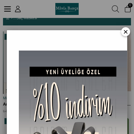
0
Saç Maskesi
Saç Maskesi
×
%14
%35
İndirim
İndirim
%14İndirim
%35İndirim
Minia Bahçe Bitki ve Sanat Atölyesi
Minia Bahçe Bitki ve Sanat Atölyesi
SEPETE EKLE
SEPETE EKLE
Amla Sabit Yağı – %100 Saf ve Doğal, 30 ml
Saç Maskesi, 150ml . %100 Saf ve Doğal
₺359,90
₺399,90
₺419,90
₺619,90
%6
İndirim
%6İndirim