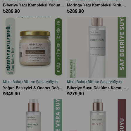
SEPETE EKLE
SEPETE EKLE
Biberiye Yağı Kompleksi Yoğun Onarıcı, Kuru ve Yıpranmış Saçlar İçin Besleyici Bitkisel Saç Bakım Yağı – 50 ml
Moringa Yağı Kompleksi Kırık Karşıtı, Parlaklık Veren ve Saç Uçlarını Besleyen Bitkisel Saç Bakım Yağı – 50 ml
₺289,90
₺289,90
Minia Bahçe Bitki ve Sanat Atölyesi
Minia Bahçe Bitki ve Sanat Atölyesi
SEPETE EKLE
SEPETE EKLE
Yoğun Besleyici & Onarıcı Doğal Saç Maskesi, Kuru ve Yıpranmış Saçlar İçin Bitkisel Bakım – 75 ml
Biberiye Suyu Dökülme Karşıtı ve Saç Uzamasını Destekleyici Saç Toniği %100 Doğal ve Saf 100 ml
₺349,90
₺279,90