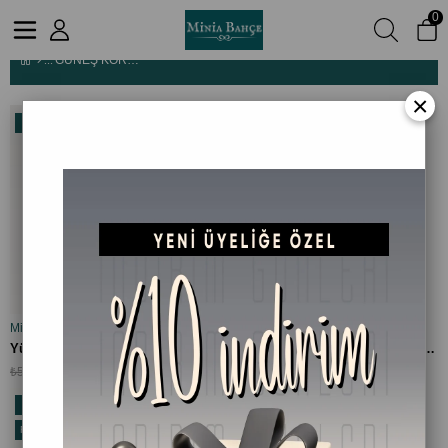
0
GÜNEŞ KORUYUCU
GÜNEŞ KORUYUCU
×
%18
%13
İndirim
İndirim
%18İndirim
%13İndirim
Minia Bahçe Bitki ve Sanat Atölyesi
Minia Bahçe Bitki ve Sanat Atölyesi
SEPETE EKLE
SEPETE EKLE
Yüksek Faktörlü Güneş Koruyucu Krem SPF 50, 50 ml
50 SPF Güneş Koruyucu Yüz Kremi - 50 ml | %100 Doğal Filtreli
₺459,00
₺599,90
₺559,00
₺689,90
%27
İndirim
Fırsat
%27İndirim