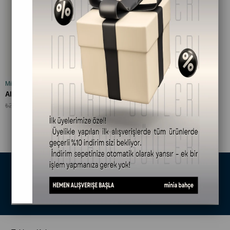
Ürünü
Minia Bahçe Bitki ve Sanat Atölyesi
SEPETE EKLE
Aloe Vera Jel (aloe Vera) 75ml, %100 Saf
₺219,90
₺299,90
1
Size Özel Kampanyalar
Hemen Kayıt Ol Fırsatlardan Önce Sen Haberdar Ol!