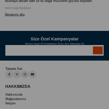
okumaya devam edin ve bu doğal mucizenin gücünü keşfedin.
neem yağı faydaları
Devamını oku
Size Özel Kampanyalar
Hemen Kayıt Ol Fırsatlardan Önce Sen Haberdar Ol!
Takipte Kal
HAKKIMIZDA
Hakkımızda
Mağazalarımız
İletişim