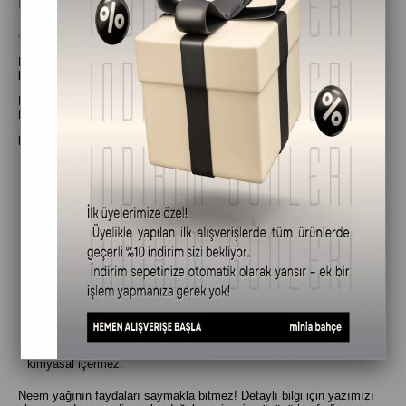
Neem Yağının Şaşırtıcı Faydaları: Keşfedin!
Aralık 30, 2024
Neem Yağının Şaşırtıcı Faydaları: Keşfedin!
Doğanın gizli hazinelerinden biri olan Neem ağacının mucizevi gücünü
keşfetmeye hazır mısınız?
Binlerce yıldır Ayurveda tıbbında kullanılan Neem yağı, şimdi Minia
Bahçe'nin organik sertifikalı ürünleriyle sizlerle buluşuyor.
Peki, bu değerli yağ hayatınıza neler katabilir?
Cilt sorunlarına karşı etkilidir:
Akne, egzama, sedef gibi
sorunları yatıştırır, cildinizi yeniler.
Saçlarınızı güçlendirir:
Saç dökülmesini azaltır, kepeğe karşı
etkilidir ve saçlarınıza parlaklık kazandırır.
Evcil hayvanlarınız için doğal bir bakımdır:
Pire ve keneleri
uzaklaştırır, tüylerini sağlıklı tutar.
Bitkilerinizi korur:
Zararlı böceklerden uzak tutar, bitkilerinizin
sağlıklı büyümesini destekler.
Doğal ve organiktir:
%100 saf ve sertifikalıdır, hiçbir zararlı
kimyasal içermez.
Neem yağının faydaları saymakla bitmez! Detaylı bilgi için yazımızı