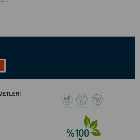
ndur.
 bölgeye birkaç damla uygulanır.
i bir yerde muhafaza ediniz.
, temas halinde bol su ile durulayınız.
dan güneş ışığından uzak ve ağzı sıkıca kapalı şekilde
 Oil (%100 Saf ve Doğal)
ından kolayca emilir.
tek olur ve yumuşaklık kazandırır.
uçucu yağlarla karıştırılarak kullanılabilir.
METLERİ
rcih edilebilir.
 bölgeye uygulanır.
lde uygulanmamalı, mutlaka bir sabit yağ (ör. Kayısı
ilmelidir.
i yerlerde muhafaza ediniz.
, temas halinde bol su ile durulayınız.