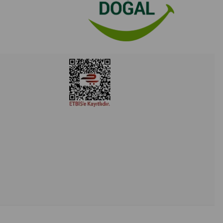
zak, ağzı kapalı şekilde saklayınız.