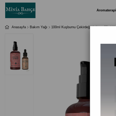
Aromaterap
Anasayfa
Bakım Yağı
100ml Kuşburnu Çekirdeği Yağı ve 30ml Kay