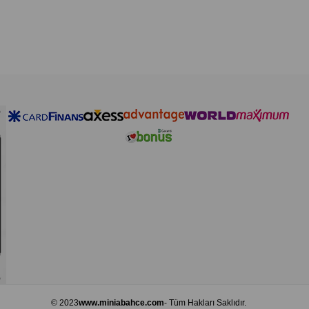
Direkt güneş ışığından u
Haricen kullanım içindir.
© 2023
www.miniabahce.com
- Tüm Hakları Saklıdır.