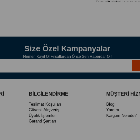
Tüm cilt tipleri için uygu
Kullanımı:
Vücudun ihtiyaç duyduğu
Uyarılar:
Çocukların erişemeyeceğ
Gözle temasından kaçının
Oda sıcaklığında, doğru
saklayınız.
Size Özel Kampanyalar
Haricen kullanım içindir.
Hemen Kayıt Ol Fırsatlardan Önce Sen Haberdar Ol!
Kayısı Çekirdeği Yağı (30ml)
İçindekiler:
Prunus Armeniaca Kernel
Özellikler ve Faydalar:
Hafif yapısıyla cilt taraf
Cildin nemlenmesine des
Sabit bir baz yağı olarak 
Rİ
BİLGİLENDİRME
MÜŞTERİ HİZ
Yüz ve vücut masajında te
Kullanımı:
Teslimat Koşulları
Blog
Vücudun ihtiyaç duyduğu
Güvenli Alışveriş
Yardım
Uçucu yağlar doğrudan ci
Üyelik İşlemleri
Kargom Nerede?
Çekirdeği Yağı) ile seyrelt
Garanti Şartları
Uyarılar:
Çocukların erişemeyeceğ
Gözle temasından kaçının