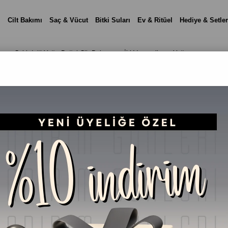
i
Cilt Bakımı
Saç & Vücut
Bitki Suları
Ev & Ritüel
Hediye & Setler
ısı Çekirdeği Yağı: Doğal Cilt Bakımının İki Vazgeçilmez Yağı
100ml Kuşburnu Çekir
Doğal Cilt Bakımının 
₺639,90
(KDV Dah
%
19
₺519,90
İndirim
Telefonla Sipariş