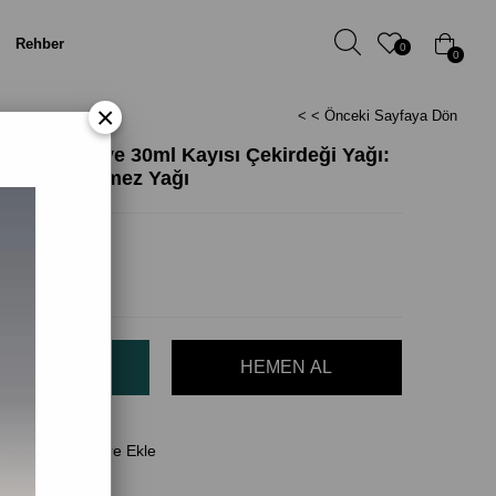
Rehber
0
0
×
< < Önceki Sayfaya Dön
deği Yağı ve 30ml Kayısı Çekirdeği Yağı:
İki Vazgeçilmez Yağı
il)
(KDV Dahil)
Favorilere Ekle