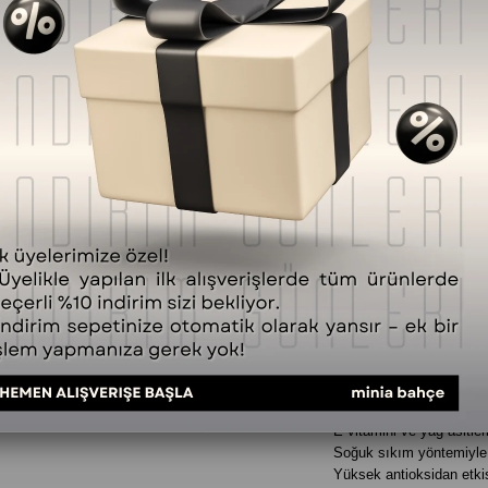
Fiyat Düşünce Haber
SORULAR (0) VE CEVAPLAR 
Ürün Özellikleri
100ml Kuşburnu Ç
Çekirdeği Yağı: Do
Vazgeçilmez Yağı
Ürün İçerikleri ve Kullanım D
Kuşburnu Çekirdeği Yağı (10
İçindekiler:
Rosa Canina Seed Oil (
Özellikler ve Faydalar:
Yüksek A vitamini içeriği
Cilt lekelerinin görünüm
E vitamini ve yağ asitleri
Soğuk sıkım yöntemiyle e
Yüksek antioksidan etkis