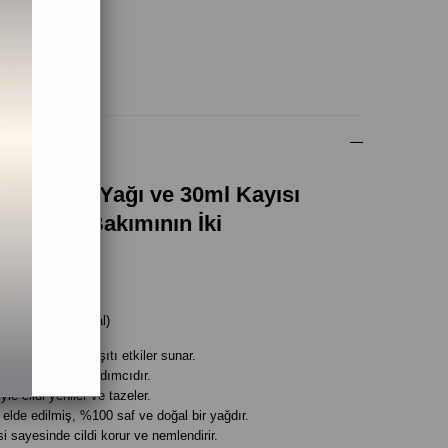
 Ver
(0)
ekirdeği Yağı ve 30ml Kayısı
ğal Cilt Bakımının İki
etayları:
0ml)
%100 Saf ve Doğal)
 ile yaşlanma karşıtı etkiler sunar.
ünü azaltmaya yardımcıdır.
yle cildi yeniler ve tazeler.
lde edilmiş, %100 saf ve doğal bir yağdır.
i sayesinde cildi korur ve nemlendirir.