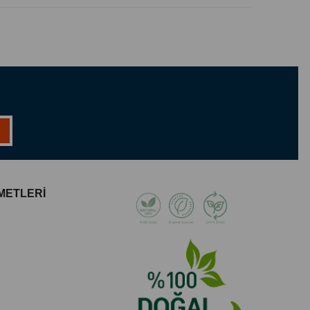
 cilde sahip kişiler
lar
ve döküntü problemi yaşayanlar
k isteyenler
zarıklık sorunu yaşayanlar
e güvenle kullanılır. Düzenli kullanımda saç ve cildinizdeki
yetlerini azaltır, uzun süreli rahatlama sağlar.
METLERİ