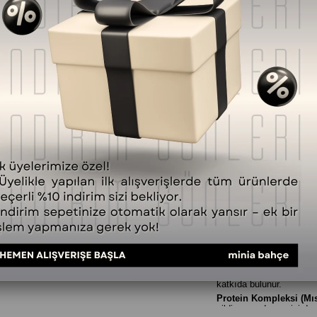
SORULAR (0) VE CEVAPLAR 
Ürün Özellikleri
Minia Bahçe’nin özel formüllü
A
vücutta oluşan
kuruluk, kaşın
İçeriğindeki ardıç katranı (
Juni
derinlemesine temizlik sağlar ve
✅
Özel İçeriklerle Zenginleşt
Ardıç Katranı:
Ciltteki k
yatıştırır.
Centella Asiatica:
Cildi 
Bisabolol:
Tahriş olmuş ci
Salisilik Asit:
Kepek, pul
sahiptir.
At Kestanesi Ekstresi
destekleyerek deriye canl
Biberiye & Biotin:
Saçla
katkıda bulunur.
Protein Kompleksi (Mıs
cildin nem dengesini des