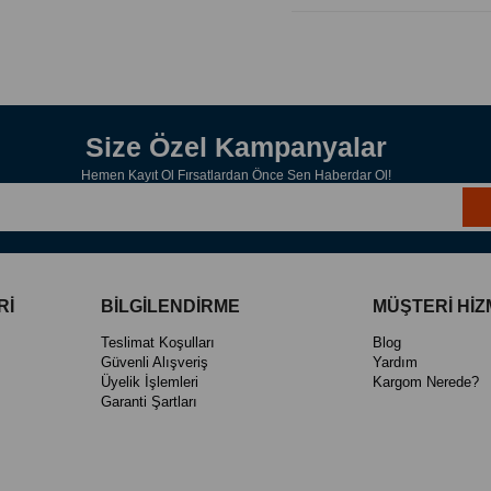
🌟
Kimler İçin Uygun?
Kuru, hassas ve kaşıntılı
Kepek problemi yaşayan
Saç derisinde pullanma 
Saç dökülmesini azaltma
Vücudunda kaşıntı ve kı
✨
Kullanım Alanları:
Size Özel Kampanyalar
Günlük saç ve vücut temizliğind
kuruluk, kaşıntı ve döküntü şika
Hemen Kayıt Ol Fırsatlardan Önce Sen Haberdar Ol!
Rİ
BİLGİLENDİRME
MÜŞTERİ HİZ
Teslimat Koşulları
Blog
Güvenli Alışveriş
Yardım
Üyelik İşlemleri
Kargom Nerede?
Garanti Şartları