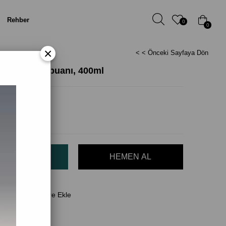
Rehber
0
0
×
< < Önceki Sayfaya Dön
e Vücut Şampuanı, 400ml
il)
(KDV Dahil)
Favorilere Ekle
 Ver