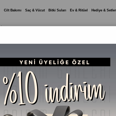
i
Cilt Bakımı
Saç & Vücut
Bitki Suları
Ev & Ritüel
Hediye & Setler
ml
Ardıç Katranlı Saç V
₺509,90
(KDV Dah
%
29
₺359,90
İndirim
Telefonla Sipariş
Fiyat Düşünce Haber