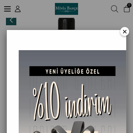
0
Arnika Sabit Yağı, %100 Saf, 30 Ml
×