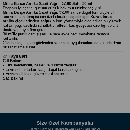
Minia Bahçe Arnika Sabit Yağı – %100 Saf – 30 ml
Doğanın iyileştirici gücünü günlük bakım rutininize taşıyın!
Minia Bahçe Arnika Sabit Yağı
, %100 saf ve doğal formülüyle cilt,
saç ve masaj terapisi için özel olarak geliştirilmiştir.
Kurutulmuş
arnika çiçeklerinden soğuk sıkım yöntemiyle
elde edilen bu yüksek
kaliteli yağ, özellikle
rahatlatıcı etkisi, kas gevşetici özelliği
ve cilt
dostu yapısıyla öne çıkar.
30 ml’lik pratik cam şişesi ile hem evde hem seyahatte rahatça
kullanılır.
Cildi besler, saçları güçlendirir ve masaj uygulamalarında vücuda derin
bir rahatlama sunar.
🌿
Faydaları
Cilt Bakımı
• Cildi nemlendirir, besler ve pürüzsüzleştirir.
• Çevresel faktörlere karşı doğal koruma sağlar.
• Hassas ciltlerde güvenle kullanılabilir.
Saç Bakımı
• Saç köklerini güçlendirir, dökülmeyi azaltmaya yardımcı olur.
• Saçlara doğal bir parlaklık kazandırır.
• Kepek oluşumuna karşı destek sunar.
Masaj ve Rahatlama
• Kasları gevşetir, gerginliği azaltır.
• Kan dolaşımını destekler, vücuda zindelik verir.
• Yorgunluk ve stresin etkilerini hafifletir, aromaterapi etkisi yaratır.
🧴
Kullanım Şekli
•
Cilt Bakımı:
Temiz cilde birkaç damla uygulayıp dairesel hareketlerle
Size Özel Kampanyalar
masaj yapın.
Hemen Kayıt Ol Fırsatlardan Önce Sen Haberdar Ol!