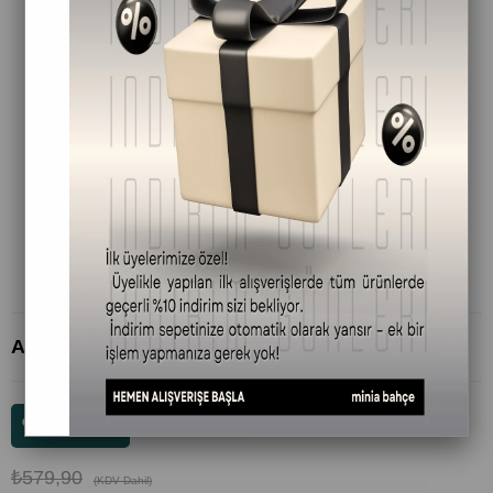
Arnika Sabit Yağı, %100 Saf, 30 Ml
%
28
İndirim
₺579,90
(KDV Dahil)