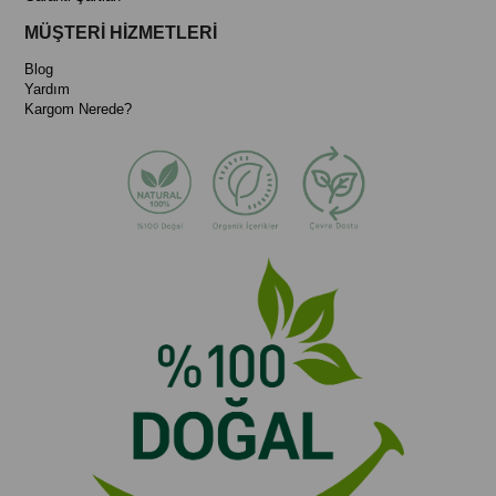
✓ Profesyonel masaj terapileri ve evde günlük bakım için ideal
MÜŞTERİ HİZMETLERİ
Blog
Yardım
Kargom Nerede?