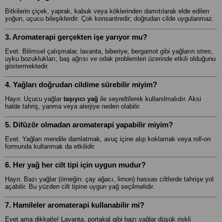
Bitkilerin çiçek, yaprak, kabuk veya köklerinden damıtılarak elde edilen
yoğun, uçucu bileşiklerdir. Çok konsantredir; doğrudan cilde uygulanmaz.
3. Aromaterapi gerçekten işe yarıyor mu?
Evet. Bilimsel çalışmalar, lavanta, biberiye, bergamot gibi yağların stres,
uyku bozuklukları, baş ağrısı ve odak problemleri üzerinde etkili olduğunu
göstermektedir.
4. Yağları doğrudan cildime sürebilir miyim?
Hayır. Uçucu yağlar
taşıyıcı yağ
ile seyreltilerek kullanılmalıdır. Aksi
halde tahriş, yanma veya alerjiye neden olabilir.
5. Difüzör olmadan aromaterapi yapabilir miyim?
Evet. Yağları mendile damlatmak, avuç içine alıp koklamak veya roll-on
formunda kullanmak da etkilidir.
6. Her yağ her cilt tipi için uygun mudur?
Hayır. Bazı yağlar (örneğin: çay ağacı, limon) hassas ciltlerde tahrişe yol
açabilir. Bu yüzden cilt tipine uygun yağ seçilmelidir.
7. Hamileler aromaterapi kullanabilir mi?
Evet ama dikkatle! Lavanta, portakal gibi bazı yağlar düşük riskli