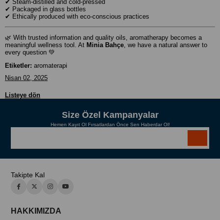
✔ Steam-distilled and cold-pressed
✔ Packaged in glass bottles
✔ Ethically produced with eco-conscious practices
🌿 With trusted information and quality oils, aromatherapy becomes a
meaningful wellness tool. At
Minia Bahçe
, we have a natural answer to
every question 💚
Etiketler:
aromaterapi
Nisan 02, 2025
Listeye dön
Size Özel Kampanyalar
Hemen Kayıt Ol Fırsatlardan Önce Sen Haberdar Ol!
Takipte Kal
HAKKIMIZDA