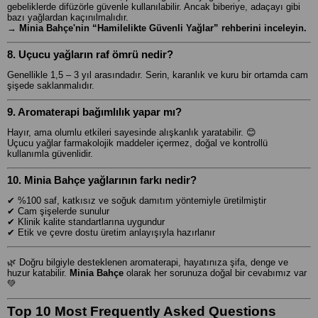
gebeliklerde difüzörle güvenle kullanılabilir. Ancak biberiye, adaçayı gibi
bazı yağlardan kaçınılmalıdır.
→
Minia Bahçe'nin “Hamilelikte Güvenli Yağlar” rehberini inceleyin.
8. Uçucu yağların raf ömrü nedir?
Genellikle 1,5 – 3 yıl arasındadır. Serin, karanlık ve kuru bir ortamda cam
şişede saklanmalıdır.
9. Aromaterapi bağımlılık yapar mı?
Hayır, ama olumlu etkileri sayesinde alışkanlık yaratabilir. 😊
Uçucu yağlar farmakolojik maddeler içermez, doğal ve kontrollü
kullanımla güvenlidir.
10. Minia Bahçe yağlarının farkı nedir?
✔ %100 saf, katkısız ve soğuk damıtım yöntemiyle üretilmiştir
✔ Cam şişelerde sunulur
✔ Klinik kalite standartlarına uygundur
✔ Etik ve çevre dostu üretim anlayışıyla hazırlanır
🌿 Doğru bilgiyle desteklenen aromaterapi, hayatınıza şifa, denge ve
huzur katabilir.
Minia Bahçe
olarak her sorunuza doğal bir cevabımız var
💚
Top 10 Most Frequently Asked Questions