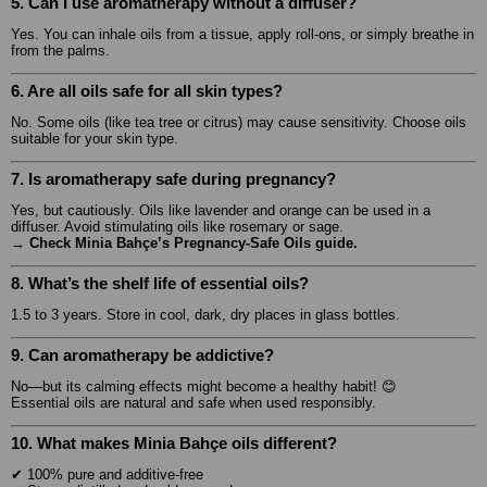
5. Can I use aromatherapy without a diffuser?
Yes. You can inhale oils from a tissue, apply roll-ons, or simply breathe in
from the palms.
6. Are all oils safe for all skin types?
No. Some oils (like tea tree or citrus) may cause sensitivity. Choose oils
suitable for your skin type.
7. Is aromatherapy safe during pregnancy?
Yes, but cautiously. Oils like lavender and orange can be used in a
diffuser. Avoid stimulating oils like rosemary or sage.
→
Check Minia Bahçe’s Pregnancy-Safe Oils guide.
8. What’s the shelf life of essential oils?
1.5 to 3 years. Store in cool, dark, dry places in glass bottles.
9. Can aromatherapy be addictive?
No—but its calming effects might become a healthy habit! 😊
Essential oils are natural and safe when used responsibly.
10. What makes Minia Bahçe oils different?
✔ 100% pure and additive-free