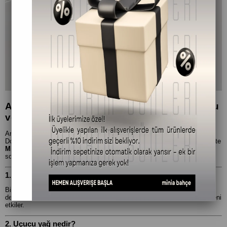
Aromaterapi Hakkında En Sık Sorulan 10 Soru
ve Cevapları
Aromaterapi nedir, nasıl uygulanır, gerçekten işe yarar mı?
Doğal şifa yolculuğuna adım atan herkesin aklında bu tür sorular olur. İşte
Minia Bahçe
uzmanlığında, aromaterapiyle ilgili en çok merak edilen 10
sorunun sade ve net cevapları:
1. Aromaterapi nedir?
Bitkilerden elde edilen uçucu yağların, fiziksel ve ruhsal sağlığı
desteklemek amacıyla kullanılmasıdır. Aromaterapi hem zihni hem bedeni
etkiler.
2. Uçucu yağ nedir?