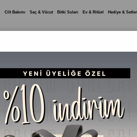
i
Cilt Bakımı
Saç & Vücut
Bitki Suları
Ev & Ritüel
Hediye & Setler
Gül Suyu %100 Doğal
₺389,90
(KDV Dah
%
28
₺279,90
İndirim
Telefonla Sipariş
Fiyat Düşünce Haber