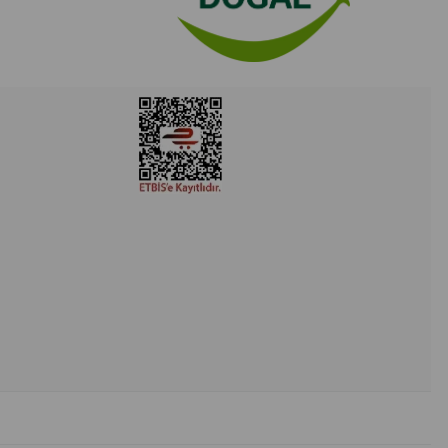
-akşam spreyleyin ya da pamukla uygulayın
uğa dökerek nazikçe makyajı temizleyin
ne ve boylarına püskürtün
ekstil yüzeylerine birkaç fıs sıkın
iz, temas halinde bol su ile durulayınız
i yerde muhafaza ediniz
 direkt güneş ışığından uzakta saklayınız