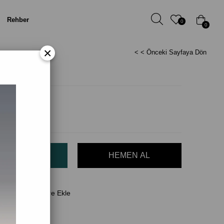
Rehber
0
0
×
< < Önceki Sayfaya Dön
, 150ml
il)
(KDV Dahil)
Favorilere Ekle
 Ver