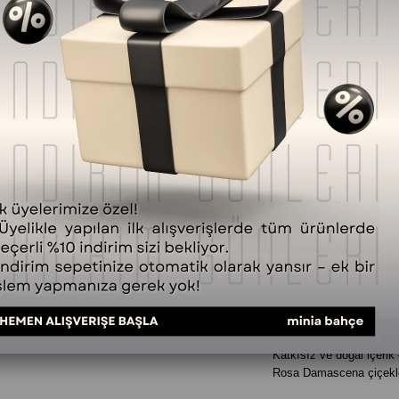
SORULAR (0) VE CEVAPLAR 
Ürün Özellikleri
Gül Suyu – %100 Doğal Hidr
Çok Amaçlı Sprey
🧪
İçerik Bilgisi
Botanik Adı:
Rosa Dama
İngilizce Adı:
Organic R
Koku:
Yoğun, doğal gül
CAS No:
90106-38-0
Formül:
%100 doğal hidr
Üretim Yöntemi:
Buhar 
Ambalaj:
150 ml cam şiş
🌸
Ürün Özellikleri
Katkısız ve doğal içerik
Rosa Damascena çiçekleri
Cilt, saç, ruhsal bakım,