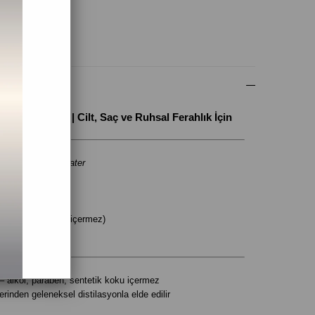
(0)
osol, 150 ml | Cilt, Saç ve Ruhsal Ferahlık İçin
scena Flower Water
ose Hydrosol
 aroması
osol (uçucu yağ içermez)
distilasyonu
e, sprey başlıklı
 – alkol, paraben, sentetik koku içermez
nden geleneksel distilasyonla elde edilir
 tonik ve ortam spreyi olarak çok yönlü kullanım