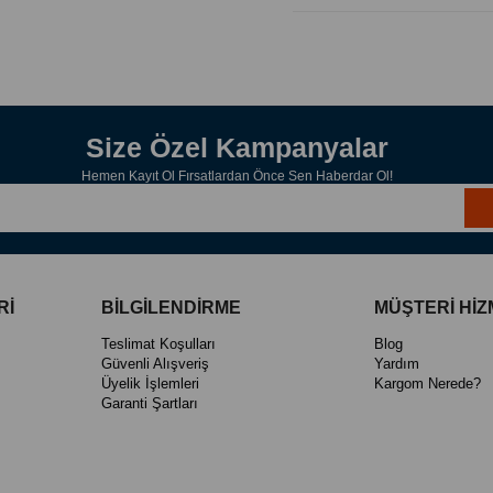
Gül enerjisiyle ruh halini
Vegan, çevre dostu, hay
✨
Kullanım Alanları & Fay
💆‍♀️
Cilt Bakımı
Cildi sıkılaştırır ve nemle
Cilt tonunu eşitler ve par
Size Özel Kampanyalar
İnce çizgi ve kırışıklıkl
Akneye eğilimli ciltlerde 
Hemen Kayıt Ol Fırsatlardan Önce Sen Haberdar Ol!
Göz altı morlukları ve y
💇‍♀️
Saç Bakımı
Saç derisini canlandırır v
Saç dökülmesini azaltma
Saçlara doğal parlaklık v
🧘‍♀️
Ruhsal Etki / Aromaterapi
Rİ
BİLGİLENDİRME
MÜŞTERİ HİZ
Enerji frekansı en yükse
Stresi azaltır, kalp çakr
Teslimat Koşulları
Blog
Güvenli Alışveriş
Yardım
Yoga ve meditasyon sıras
Üyelik İşlemleri
Kargom Nerede?
Ruhsal olarak rahatlatıcı 
Garanti Şartları
🏡
Ortam & Tekstil Spreyi
Ortama doğal ferahlık ve 
Yastık, havlu ve oda tekst
🧴
Kullanım Talimatı