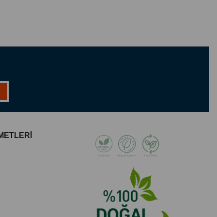
 dengeler
vanlar üzerinde test edilmemiş
daları
ndirir
laklık kazandırır
arın görünümünü azaltır
yatıştırıcı etki sunar
orgunluğu azaltmaya yardımcı olur
e ferahlatır
ya destek olur
e canlılık kazandırır
METLERİ
k doğal esanslardan biri
asını dengeler
ında zihinsel netlik sağlar
ve şifalandırıcı etkisi bulunur
zarif bir koku kazandırır
illerinde hafif, zarif kullanım