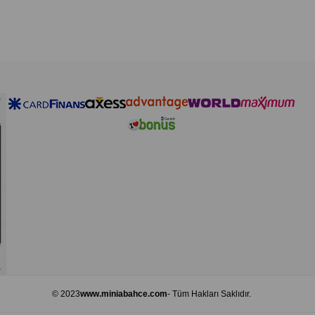
Tonik:
Temiz yüze sabah
Makyaj Temizleme:
Pam
Saç Spreyi:
Saç dipleri
Ortam Spreyi:
Ortama, t
⚠️
Uyarılar
Haricen kullanım içindir
Göz ile temas ettirmeyin
Çocukların erişemeyeceğ
Serin ve kuru bir yerde,
© 2023
www.miniabahce.com
- Tüm Hakları Saklıdır.