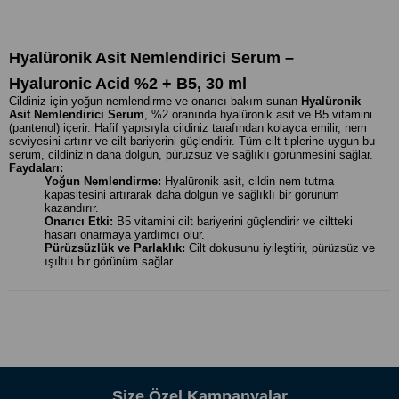
Hyalüronik Asit Nemlendirici Serum –
Hyaluronic Acid %2 + B5, 30 ml
Cildiniz için yoğun nemlendirme ve onarıcı bakım sunan
Hyalüronik
Asit Nemlendirici Serum
, %2 oranında hyalüronik asit ve B5 vitamini
(pantenol) içerir. Hafif yapısıyla cildiniz tarafından kolayca emilir, nem
seviyesini artırır ve cilt bariyerini güçlendirir. Tüm cilt tiplerine uygun bu
serum, cildinizin daha dolgun, pürüzsüz ve sağlıklı görünmesini sağlar.
Faydaları:
Yoğun Nemlendirme:
Hyalüronik asit, cildin nem tutma
kapasitesini artırarak daha dolgun ve sağlıklı bir görünüm
kazandırır.
Onarıcı Etki:
B5 vitamini cilt bariyerini güçlendirir ve ciltteki
hasarı onarmaya yardımcı olur.
Pürüzsüzlük ve Parlaklık:
Cilt dokusunu iyileştirir, pürüzsüz ve
ışıltılı bir görünüm sağlar.
Hafif ve Hızlı Emilim:
Yağlı bir his bırakmadan cilt tarafından
hızla emilir.
Kullanım Önerisi:
Sabah ve akşam temizlenmiş cildinize birkaç damla uygulayın. Yüz ve
boyun bölgesine nazikçe masaj yaparak emilmesini sağlayın.
Nemlendirici kreminizle destekleyerek cilt bakım rutininizi
tamamlayabilirsiniz.
Neden Bu Serum?
%2 hyalüronik asit ile yoğun nemlendirme
Size Özel Kampanyalar
B5 vitamini ile onarıcı ve yatıştırıcı bakım