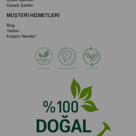
Garanti Şartları
MÜŞTERİ HİZMETLERİ
Blog
Yardım
Kargom Nerede?