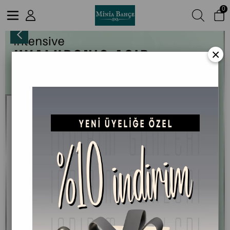
0
Hyalüronik Asit Nemlendirici Serum – Hyaluronic Acid %2 + B5, 30 ml
×