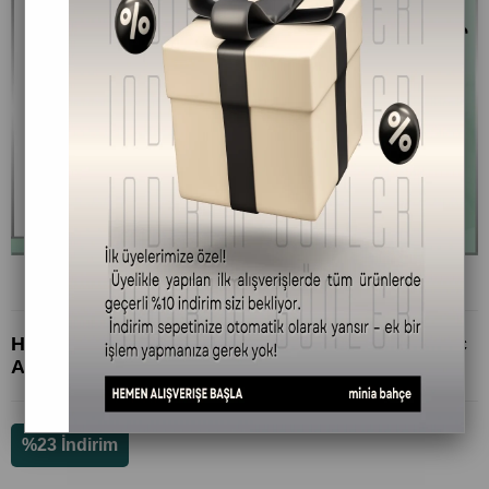
Hyalüronik Asit Nemlendirici Serum – Hyaluronic
Acid %2 + B5, 30 ml
%
23
İndirim