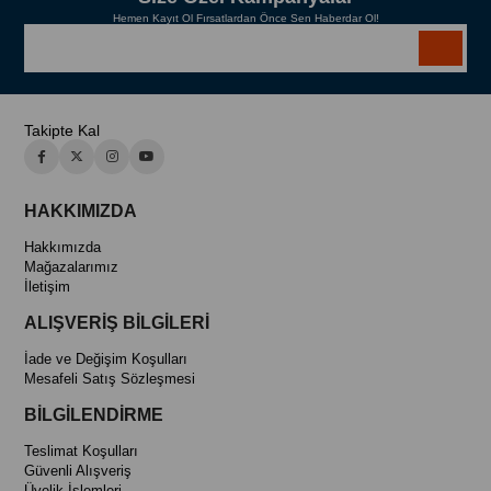
Hafif, yağsız ve hızlı emilen formül
Hemen Kayıt Ol Fırsatlardan Önce Sen Haberdar Ol!
Paraben, kimyasal ve sentetik katkı içermez
Vegan ve çevre dostu
Cildinizin nem dengesini sağlamak ve daha dolgun bir görünüm elde
etmek için
Hyalüronik Asit Nemlendirici Serum
, günlük cilt bakım
rutininizin vazgeçilmezi olacak.
Takipte Kal
HAKKIMIZDA
Hakkımızda
Mağazalarımız
İletişim
ALIŞVERİŞ BİLGİLERİ
İade ve Değişim Koşulları
Mesafeli Satış Sözleşmesi
BİLGİLENDİRME
Teslimat Koşulları
Güvenli Alışveriş
Üyelik İşlemleri