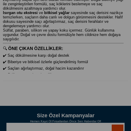
ile zenginleştirilen formülü, saç köklerini beslemeye ve saç
dökülmesini azaltmaya yardımcı olur.
Isırgan otu ekstresi
ve
bitkisel yağlar
sayesinde saç derisini nazikçe
temizlerken, saçların daha canlı ve dolgun görünmesini destekler. Hafif
dokusu sayesinde saçı ağırlaştırmaz, saç derisini ferahlatır ve
dengelemeye yardımcı olur.
Sülfat, paraben, silikon ve yapay koku içermez. Günlük kullanıma
uygundur. Doğal ve çevre dostu formülüyle hem cildinize hem doğaya
saygılıdır.
🔍
ÖNE ÇIKAN ÖZELLİKLER:
✔️ Saç dökülmesine karşı doğal destek
✔️ Biberiye ve bitkisel özlerle güçlendirilmiş formül
✔️ Saçları ağırlaştırmaz, doğal hacim kazandırır
✔️ Sülfatsız, parabensiz, silikonsuz
✔️ Kadınlara özel saç bakımı
✔️ Günlük kullanıma uygundur
🧼
KULLANIM TALİMATI:
Islak saça yeterli miktarda şampuanı uygulayın. Saç derisine masaj
yaparak köpürtün, 1-2 dakika bekletin ve bol suyla durulayın. Düzenli
Size Özel Kampanyalar
kullanım önerilir.
Hemen Kayıt Ol Fırsatlardan Önce Sen Haberdar Ol!