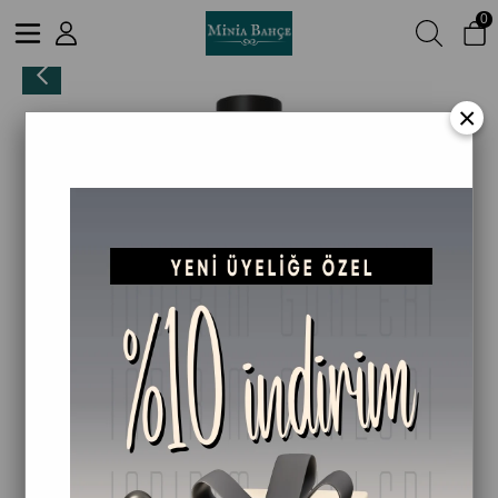
0
Kadınlara Özel Doğal Şampuan – Biberiye & Bitkisel Özler | Dökülme Karşıtı ve Saç Güçlendirici – 400 ml
×