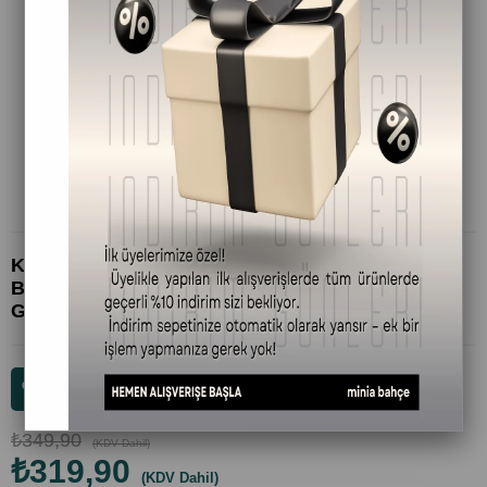
Kadınlara Özel Doğal Şampuan – Biberiye &
Bitkisel Özler | Dökülme Karşıtı ve Saç
Güçlendirici – 400 ml
%
9
İndirim
₺349,90
(KDV Dahil)
₺319,90
(KDV Dahil)