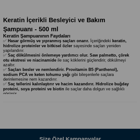
Keratin İçerikli Besleyici ve Bakım
Şampuanı - 500 ml
Keratin Şampuanının Faydaları
✅
Hasar görmüş ve yıpranmış saçları onarır.
İçeriğindeki
keratin,
hidrolize proteinler ve bitkisel özler
sayesinde saçları yeniden
yapılandırır.
✅
Saç dökülmesini önlemeye yardımcı olur.
Saw palmetto, çörek
otu ekstresi ve niacinamide
ile saç köklerini güçlendirir, dökülmeyi
azaltır.
✅
Saçları besler ve nemlendirir.
Provitamin B5 (Panthenol),
sodium PCA ve keten tohumu yağı
gibi bileşenlerle saçlara
derinlemesine nem kazandırır.
✅
Saç tellerini kalınlaştırır ve hacim kazandırır.
Hidrolize buğday
proteini, soya proteini ve biotin
ile saçlar daha dolgun ve sağlıklı
görünür.
✅
Saç derisini yatıştırır ve kepeklenmeyi önler.
Meyan kökü
ekstresi, at kuyruğu ekstresi ve allantoin
ile hassas saç derisine
bakım yapar.
✅
Kolay tarama ve pürüzsüzlük sağlar.
Polyquaternium
kompleksleri
sayesinde saçların elektriklenmesini önler ve
yumuşaklık kazandırır.
💆‍♀️
Kullanım Önerisi:
Islak saça yeterli miktarda uygulayın, köpürtün ve saç derinize
Size Özel Kampanyalar