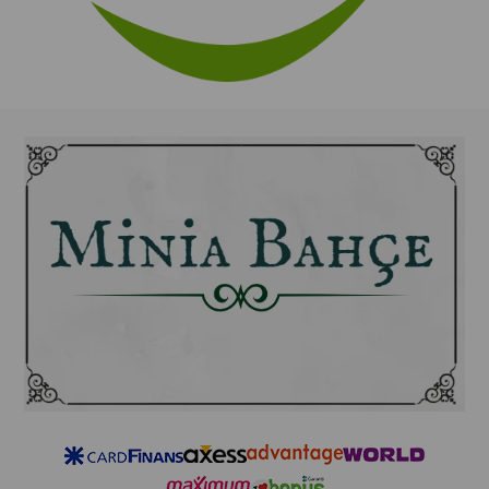
ALLANTOIN:
Saç derisini yatıştırır, nemlendirir ve
kaşıntıyı önler.
SODIUM PCA:
Saçı derinlemesine nemlendirerek
kurumaya karşı korur.
AESCULUS HIPPOCASTANUM LEAF EXTRACT (At
Kestanesi Yaprak Ekstresi):
Saç köklerini uyararak
daha sağlıklı saçların çıkmasını teşvik eder.
NIACINAMIDE (Vitamin B3):
Saç derisini besler,
dolaşımı hızlandırır ve saçın daha dolgun görünmesini
sağlar.
HYDROLYZED SOY PROTEIN (Hidrolize Soya
Proteini):
Saç tellerini onarır, hacim kazandırır ve
kırılmalara karşı korur.
OLEANOLIC ACID:
Saç derisini güçlendirir, saç tellerini
kalınlaştırır ve saç kaybını azaltır.
POLYQUATERNIUM-10, POLYQUATERNIUM-7,
POLYQUATERNIUM-44:
Saçları yumuşatır,
elektriklenmeyi önler ve daha kolay taranmasını sağlar.
ETHYLHEXYLGLYCERIN & PHENOXYETHANOL:
Ürünün bozulmasını önleyen güvenli koruyucular içerir.
FOLIC ACID (Folik Asit):
Saç köklerini besleyerek saçın
daha sağlıklı uzamasını sağlar.
SODIUM BENZOATE:
Formülün stabilitesini koruyan bir
koruyucu ajandır.
BIOTIN (Vitamin B7):
Saçların daha güçlü ve sağlıklı
uzamasını destekler, saç dökülmesini azaltmaya