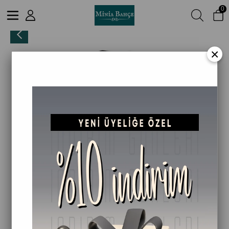
0
Keratin İçerikli Besleyici ve Bakım Şampuanı - 500 ml
×