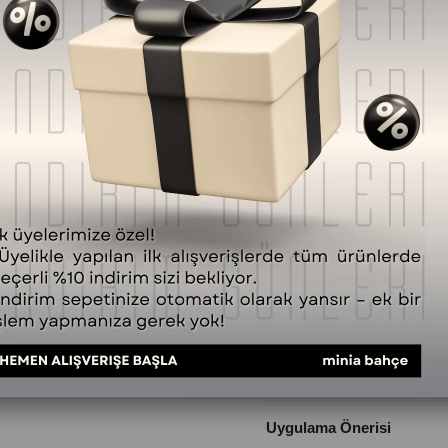
Ürün Özellikleri
Latte Ritüel İkili Set
, doğal so
sıcak, yumuşak ve huzurlu karak
aromatik yapısını vanilyanın k
ev, ofis ve kişisel bakım rutinle
hedefler.
Latte Soy Wax Mum (100 g)
, 
tatlı ve yumuşak dokusuyla birl
yanış sunar; kokunun ortamda d
alanları, akşam saatleri ve yu
Latte Aroma Roll (10 ml)
, san
tatlılığı ve bergamot kabuğunun
boyun bölgesine uygulanarak cil
sunar. Sakinleştirici ve dengel
tasarlanmıştır.
Birlikte ve Ayrı Kullanım Avan
Set içeriğindeki mum ve roll bir
oluşturur. Ayrı ayrı kullanıldığ
yönlü kullanım imkânı sağlar.
İçeriğinde Neler Var?
Uygulama Önerisi