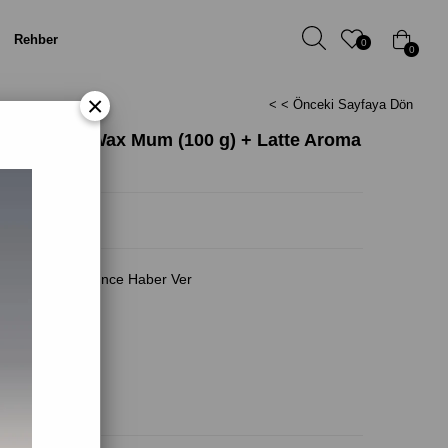
Rehber
0
0
×
< < Önceki Sayfaya Dön
t – Latte Soy Wax Mum (100 g) + Latte Aroma
Fiyat Düşünce Haber Ver
(0)