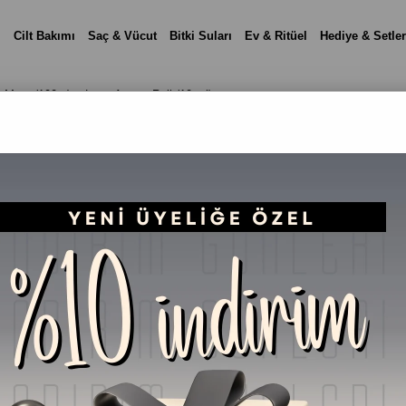
i
Cilt Bakımı
Saç & Vücut
Bitki Suları
Ev & Ritüel
Hediye & Setler
ax Mum (100 g) + Latte Aroma Roll (10 ml)
Latte Ritüel İkili Se
Roll (10 ml)
Favorilere Ekle
Kargo Bedava
SORULAR (0) VE CEVAPLAR 