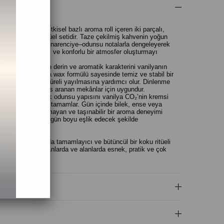
ya wax mum ve bitkisel bazlı aroma roll içeren iki parçalı,
terli bir koku ritüel setidir. Taze çekilmiş kahvenin yoğun
remsi sıcaklığı ve narenciye–odunsu notalarla dengeleyerek
rinde sakinleştirici ve konforlu bir atmosfer oluşturmayı
Arabica kahvesinin derin ve aromatik karakterini vanilyanın
eştirir. Doğal soya wax formülü sayesinde temiz ve stabil bir
engeli ve uzun süreli yayılmasına yardımcı olur. Dinlenme
muşak bir ambiyans aranan mekânlar için uygundur.
dal ağacının sıcak odunsu yapısını vanilya CO₂’nin kremsi
 hafif ferahlığıyla tamamlar. Gün içinde bilek, ense veya
tte zarif, ağırlaşmayan ve taşınabilir bir aroma deneyimi
i koku karakteriyle gün boyu eşlik edecek şekilde
tajı
likte kullanıldığında tamamlayıcı ve bütüncül bir koku ritüeli
ında ise farklı zamanlarda ve alanlarda esnek, pratik ve çok