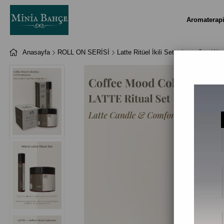
Aromaterap
Anasayfa
ROLL ON SERİSİ
Latte Ritüel İkili Set – Latte Soy W