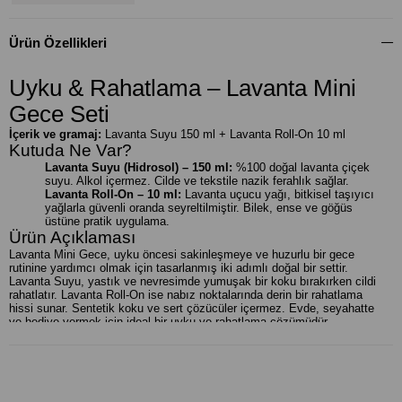
Ürün Özellikleri
Uyku & Rahatlama – Lavanta Mini
Gece Seti
İçerik ve gramaj:
Lavanta Suyu 150 ml + Lavanta Roll-On 10 ml
Kutuda Ne Var?
Lavanta Suyu (Hidrosol) – 150 ml:
%100 doğal lavanta çiçek
suyu. Alkol içermez. Cilde ve tekstile nazik ferahlık sağlar.
Lavanta Roll-On – 10 ml:
Lavanta uçucu yağı, bitkisel taşıyıcı
yağlarla güvenli oranda seyreltilmiştir. Bilek, ense ve göğüs
üstüne pratik uygulama.
Ürün Açıklaması
Lavanta Mini Gece, uyku öncesi sakinleşmeye ve huzurlu bir gece
rutinine yardımcı olmak için tasarlanmış iki adımlı doğal bir settir.
Lavanta Suyu, yastık ve nevresimde yumuşak bir koku bırakırken cildi
rahatlatır. Lavanta Roll-On ise nabız noktalarında derin bir rahatlama
hissi sunar. Sentetik koku ve sert çözücüler içermez. Evde, seyahatte
ve hediye vermek için ideal bir uyku ve rahatlama çözümüdür.
Öne Çıkan Özellikler
Doğal ve nazik formül. Hidrosol bazlı sprey alkol içermez.
Hızlı etki. Roll-on hedefli uygulama ile anında rahatlama hissi
sağlar.
Uyku ritüeline uygundur. Yastık spreyi ve roll-on ikilisi kolay bir