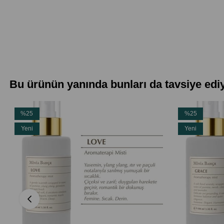
Bu ürünün yanında bunları da tavsiye edi
%25
%25
İndirim
İndirim
Yeni
Yeni
%25İndirim
%25İndirim
Ürün
Ürün