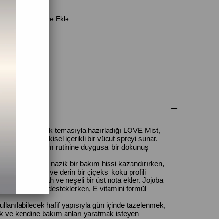
Favorilere Ekle
 Ver
(0)
 duygusal yakınlık temasıyla hazırladığı LOVE Mist,
riyle %100 bitkisel içerikli bir vücut spreyi sunar.
la günlük bakım rutinine duygusal bir dokunuş
tir.
hidrosolü cilde nazik bir bakım hissi kazandırırken,
ucu yağları tatlı ve derin bir çiçeksi koku profili
ğı formüle ferah ve neşeli bir üst nota ekler. Jojoba
 bakım sürecini desteklerken, E vitamini formül
lanılabilecek hafif yapısıyla gün içinde tazelenmek,
 ve kendine bakım anları yaratmak isteyen