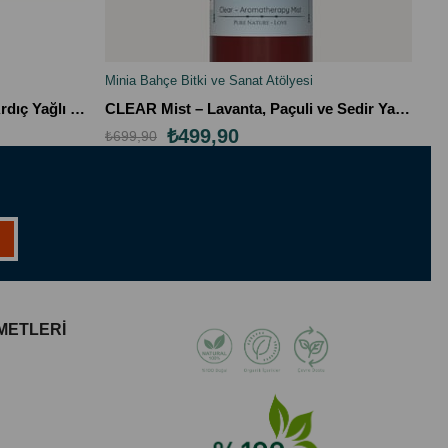
Minia Bahçe Bitki ve Sanat Atölyesi
Mi
SEPETE EKLE
DEEP Mist – Vetiver, Paçuli ve Ardıç Yağlı Topraksı Erkek Vücut Spreyi (100 ml)
CLEAR Mist – Lavanta, Paçuli ve Sedir Yağlı Arındırıcı Aromaterapi Vücut Spreyi (100 ml)
₺499,90
₺699,90
₺4
METLERİ