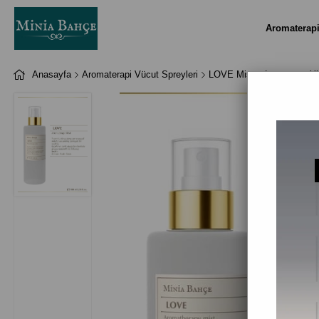
Aromaterap
Anasayfa
Aromaterapi Vücut Spreyleri
LOVE Mist – Lavanta & Yla