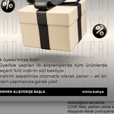
Telefonla Sipariş
Fiyat Düşünce Haber
SORULAR (0) VE CEVAPLAR 
Ürün Özellikleri
Minia Bahçe’nin içtenlik ve
çiçeksi ve sıcak koku karakte
Yumuşak ve sarıcı aromasıy
katmak üzere formüle edilmiş
Formülünde yer alan lavanta 
ylang ylang, ıtır ve paçuli uç
oluşturur. Portakal kabuğu ya
yağı ciltle uyumlu yapısıyla
bütünlüğünü tamamlar.
LOVE Mist, parfüm yerine kul
duygusal olarak yumuşamak