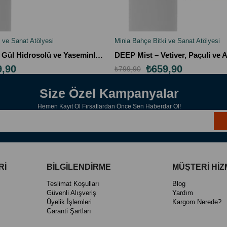
 ve Sanat Atölyesi
Minia Bahçe Bitki ve Sanat Atölyesi
LE
SEPETE EKLE
GRACE Mist – Gül Hidrosolü ve Yaseminli Kadınsı Doğal Saç & Vücut Spreyi (100 ml)
9,90
₺659,90
₺799,90
Size Özel Kampanyalar
Hemen Kayıt Ol Fırsatlardan Önce Sen Haberdar Ol!
Rİ
BİLGİLENDİRME
MÜŞTERİ HİZ
Teslimat Koşulları
Blog
Güvenli Alışveriş
Yardım
Üyelik İşlemleri
Kargom Nerede?
Garanti Şartları