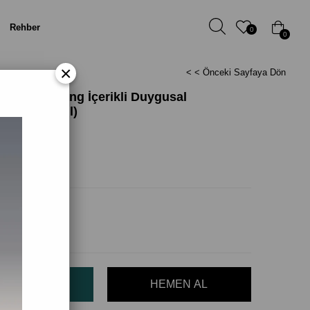
Rehber
0
0
×
< < Önceki Sayfaya Dön
& Ylang Ylang İçerikli Duygusal
reyi (100 ml)
il)
(KDV Dahil)