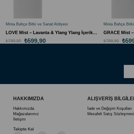
Minia Bahçe Bitki ve Sanat Atölyesi
Minia Bahçe Bitki
SEPETE EKLE
SEPETE EK
LOVE Mist – Lavanta & Ylang Ylang İçerikli Duygusal Aromaterapi Vücut Spreyi (100 ml)
₺599,90
₺59
₺799,90
₺799,90
HAKKIMIZDA
ALIŞVERİŞ BİLGİLE
Hakkımızda
İade ve Değişim Koşulları
Mağazalarımız
Mesafeli Satış Sözleşmesi
İletişim
Takipte Kal