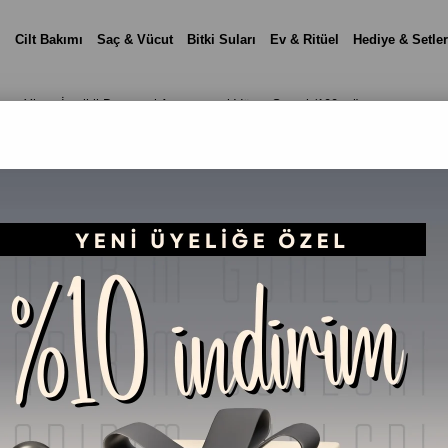
i
Cilt Bakımı
Saç & Vücut
Bitki Suları
Ev & Ritüel
Hediye & Setler
ng Ylang İçerikli Duygusal Aromaterapi Vücut Spreyi (100 ml)
LOVE Mist – Lavanta 
Aromaterapi Vücut Sp
₺799,90
(KDV Dah
%
25
₺599,90
İndirim