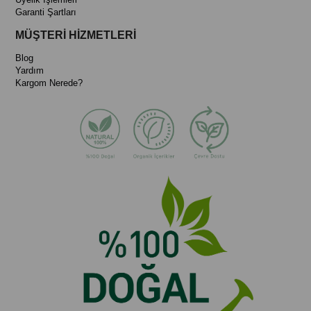
Garanti Şartları
MÜŞTERİ HİZMETLERİ
Blog
Yardım
Kargom Nerede?