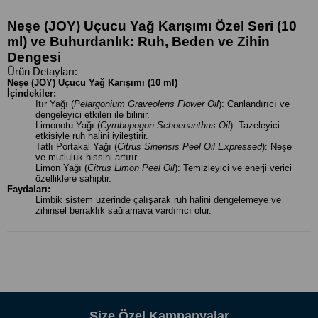
Neşe (JOY) Uçucu Yağ Karışımı Özel Seri (10
ml) ve Buhurdanlık: Ruh, Beden ve Zihin
Dengesi
Ürün Detayları:
Neşe (JOY) Uçucu Yağ Karışımı (10 ml)
İçindekiler:
Itır Yağı (
Pelargonium Graveolens Flower Oil
): Canlandırıcı ve
dengeleyici etkileri ile bilinir.
Limonotu Yağı (
Cymbopogon Schoenanthus Oil
): Tazeleyici
etkisiyle ruh halini iyileştirir.
Tatlı Portakal Yağı (
Citrus Sinensis Peel Oil Expressed
): Neşe
ve mutluluk hissini artırır.
Limon Yağı (
Citrus Limon Peel Oil
): Temizleyici ve enerji verici
özelliklere sahiptir.
Faydaları:
Limbik sistem üzerinde çalışarak ruh halini dengelemeye ve
zihinsel berraklık sağlamaya yardımcı olur.
Aromaterapik etkisiyle stresi azaltır, hafızayı destekler ve
konsantrasyonu artırır.
Difüzör veya buhurdanlıkta kullanıldığında yaşam alanındaki
havayı yeniler.
Sabit yağ ile karıştırılarak cilde uygulandığında nemlendirici ve
rahatlatıcı bir masaj etkisi sunar.
Kullanımı:
Difüzör: Her 100 ml su için 5 damla ekleyin.
Buhurdanlık: 20 ml suya 1 damla damlatın.
Size Özel Kampanyalar
Topikal Uygulama: 50 ml taşıyıcı yağa 5-10 damla karıştırarak