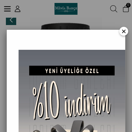
0
Neşe (JOY) Uçucu Yağ Karışımı Özel Seri (10 ml) ve Buhurdanlık: Ruh, Beden ve Zihin Dengesi
×