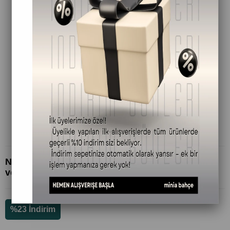
Neşe (JOY) Uçucu Yağ Karışımı Özel Seri (10 ml)
ve Buhurdanlık: Ruh, Beden ve Zihin Dengesi
%
23
İndirim