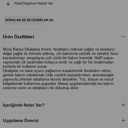
Fiyat Düşünce Haber Ver
SORULAR (0) VE CEVAPLAR (0)
Ürün Özellikleri
Minia Bahçe Okaliptüs Kremi, ferahlatıcı bitkisel yağlar ve besleyici
doğal yağlar ile formüle edilmiş, cilt bakımına serinlik ve rahatlık hissi
kazandırmayı amaçlayan çok yönlü bir bakım kremidir. Hafif yapısı
sayesinde cilt tarafından kolayca emilir ve yağlı bir his bırakmadan
konforlu bir kullanım sunar.
Okaliptüs ve nane uçucu yağlarının karakteristik ferahlatıcı etkisi,
günlük bakım rutinlerinde cilde canlılık kazandırırken; aromaterapik
yapısıyla zihinsel rahatlama hissini destekler. Yüz, boyun ve vücut
bölgelerinde kullanıma uygundur. Masaj uygulamalarında ise bakım
sürecine serin ve rahatlatıcı bir dokunuş ekler.
İçeriğinde Neler Var?
Uygulama Önerisi