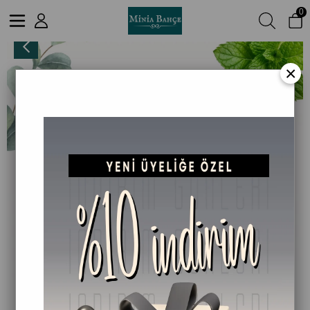
0
Okaliptüs Kremi – %100 Doğal, 50 ml
×