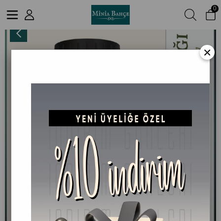
0
Sardunya (Itır) Uçucu Yağı 10ml - %100 Doğal ve Saf
×