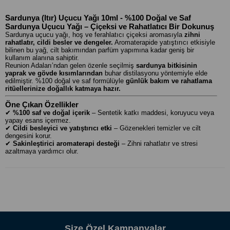
Sardunya (Itır) Uçucu Yağı 10ml - %100 Doğal ve Saf
Sardunya Uçucu Yağı – Çiçeksi ve Rahatlatıcı Bir Dokunuş
Sardunya uçucu yağı, hoş ve ferahlatıcı çiçeksi aromasıyla
zihni
rahatlatır, cildi besler ve dengeler.
Aromaterapide yatıştırıcı etkisiyle
bilinen bu yağ, cilt bakımından parfüm yapımına kadar geniş bir
kullanım alanına sahiptir.
Reunion Adaları’ndan gelen özenle seçilmiş
sardunya bitkisinin
yaprak ve gövde kısımlarından
buhar distilasyonu yöntemiyle elde
edilmiştir. %100 doğal ve saf formülüyle
günlük bakım ve rahatlama
ritüellerinize doğallık katmaya hazır.
Öne Çıkan Özellikler
✔
%100 saf ve doğal içerik
– Sentetik katkı maddesi, koruyucu veya
yapay esans içermez.
✔
Cildi besleyici ve yatıştırıcı etki
– Gözenekleri temizler ve cilt
dengesini korur.
✔
Sakinleştirici aromaterapi desteği
– Zihni rahatlatır ve stresi
azaltmaya yardımcı olur.
✔
Parfümeri ve kozmetik kullanımına uygundur
– Tatlı ve çiçeksi
kokusuyla hoş bir aroma sunar.
✔
Çok yönlü kullanım
– Aromaterapi, cilt bakımı, masaj ve banyo
uygulamalarında kullanılabilir.
Teknik Bilgiler ve İçerik
Türkçe Adı:
Sardunya (Itır) Uçucu Yağı
İngilizce Adı:
Geranium Essential Oil
Botanik Adı:
Pelargonium graveolens Flower Oil
Size Özel Kampanyalar
Menşei:
Reunion Adaları