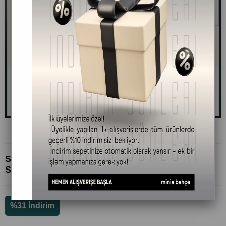
Sardunya (Itır) Uçucu Yağı 10ml - %100 Doğal ve
Saf
%
31
İndirim