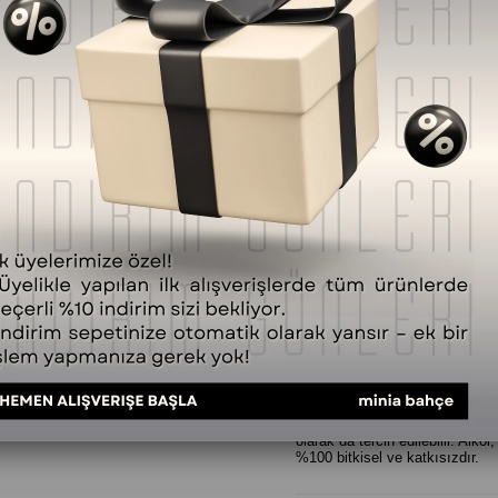
Fiyat Düşünce Haber
SORULAR (0) VE CEVAPLAR 
Ürün Özellikleri
Minia Bahçe
SHINE Mist
, güne
ferahlatıcı ve canlandırıcı bir 
ölmez çiçek (Helichrysum) hidros
serinletici ve yumuşatıcı bir b
ferahlamak, tazelenmek ve enerj
Aloe vera hidrosolü cilde hafif 
yumuşaklık ve denge kazandırır
temiz ve canlı bir koku karakter
cilde doğal nem desteği sağlark
Hafif yapısı sayesinde ciltte y
İlk sıkımda nane ve greyfurtun f
etkisi ve bergamotun yumuşak na
çağrıştıran aromasıyla hem cilt
aylarında ve güneş veya duş so
olarak da tercih edilebilir. Alk
%100 bitkisel ve katkısızdır.