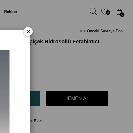
Rehber
0
0
×
< < Önceki Sayfaya Dön
ra & Ölmez Çiçek Hidrosollü Ferahlatıcı
100 ml)
il)
(KDV Dahil)
Favorilere Ekle