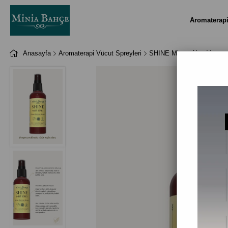
Aromaterap
Anasayfa
Aromaterapi Vücut Spreyleri
SHINE Mist – Aloe Vera & 