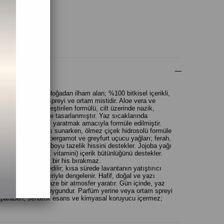
 Ver
(0)
şten, yazdan ve doğadan ilham alan; %100 bitkisel içerikli,
aromaterapi vücut spreyi ve ortam mistidir. Aloe vera ve
olleriyle zenginleştirilen formülü, cilt üzerinde nazik,
az oluşturmak üzere tasarlanmıştır. Yaz sıcaklarında
ik bir geçiş alanı yaratmak amacıyla formüle edilmiştir.
ve serinletici bir his sunarken, ölmez çiçek hidrosolü formüle
. Nane, lavanta, bergamot ve greyfurt uçucu yağları; ferah,
i oluşturarak gün boyu tazelik hissini destekler. Jojoba yağı
en, Tocopherol (E vitamini) içerik bütünlüğünü destekler.
ağlı veya yapışkan bir his bırakmaz.
erah açılışı hissedilir; kısa sürede lavantanın yatıştırıcı
renciye karakteriyle dengelenir. Hafif, doğal ve yazı
te hem ortamda taze bir atmosfer yaratır. Gün içinde, yaz
nrası kullanıma uygundur. Parfüm yerine veya ortam spreyi
ol, paraben, sentetik esans ve kimyasal koruyucu içermez;