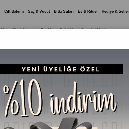
i
Cilt Bakımı
Saç & Vücut
Bitki Suları
Ev & Ritüel
Hediye & Setler
Ölmez Çiçek Hidrosollü Ferahlatıcı Doğal Vücut Spreyi (100 ml)
SHINE Mist – Aloe Ve
Doğal Vücut Spreyi (
₺599,90
(KDV Dah
%
12
₺529,90
İndirim
Telefonla Sipariş