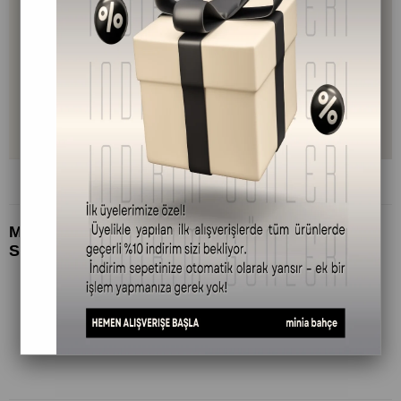
MOCHA – Kahve, Vanilya & Tarçın Kokulu Doğal
Soya Mum | 100 g