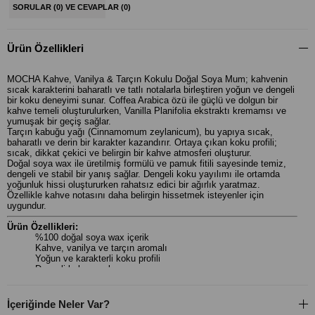
SORULAR (0) VE CEVAPLAR (0)
Ürün Özellikleri
MOCHA Kahve, Vanilya & Tarçın Kokulu Doğal Soya Mum; kahvenin
sıcak karakterini baharatlı ve tatlı notalarla birleştiren yoğun ve dengeli
bir koku deneyimi sunar. Coffea Arabica özü ile güçlü ve dolgun bir
kahve temeli oluşturulurken, Vanilla Planifolia ekstraktı kremamsı ve
yumuşak bir geçiş sağlar.
Tarçın kabuğu yağı (Cinnamomum zeylanicum), bu yapıya sıcak,
baharatlı ve derin bir karakter kazandırır. Ortaya çıkan koku profili;
sıcak, dikkat çekici ve belirgin bir kahve atmosferi oluşturur.
Doğal soya wax ile üretilmiş formülü ve pamuk fitili sayesinde temiz,
dengeli ve stabil bir yanış sağlar. Dengeli koku yayılımı ile ortamda
yoğunluk hissi oluştururken rahatsız edici bir ağırlık yaratmaz.
Özellikle kahve notasını daha belirgin hissetmek isteyenler için
uygundur.
Ürün Özellikleri:
%100 doğal soya wax içerik
Kahve, vanilya ve tarçın aromalı
Yoğun ve karakterli koku profili
Dengeli koku yayılımı
Pamuk fitil ile temiz yanış
İs yapmayan formül
Günlük kullanım ve dekoratif kullanım için uygun
İçeriğinde Neler Var?
100 g cam kavanoz