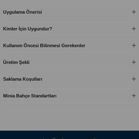
İçerik ve Faydaları:
Uygulama Önerisi
Coffea Arabica özü: Güçlü ve dolgun kahve kokusu sağlar
Vanilla Planifolia ekstraktı: Kremamsı ve yumuşak denge
oluşturur
Tarçın kabuğu yağı: Sıcak ve baharatlı derinlik kazandırır
Kimler İçin Uygundur?
Doğal soya wax: Temiz yanış ve çevre dostu kullanım sunar
Pamuk fitil: Stabil ve dengeli yanma sağlar
Kullanım Öncesi Bilinmesi Gerekenler
Üretim Şekli
Saklama Koşulları
Minia Bahçe Standartları