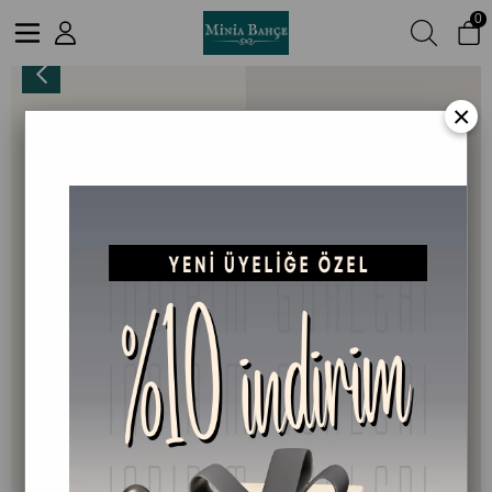
0
MOCHA – Kahve, Vanilya & Tarçın Kokulu Doğal Soya Mum | 100 g
×