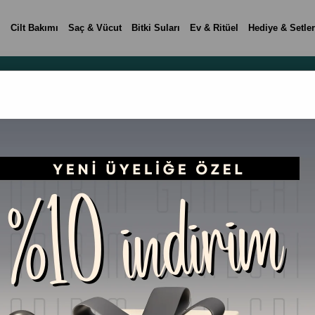
i
Cilt Bakımı
Saç & Vücut
Bitki Suları
Ev & Ritüel
Hediye & Setler
ucucu
Anasayfa
ucucu
%31
İndirim
%31İndirim