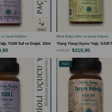
 ve Sanat Atölyesi
Minia Bahçe Bitki ve Sanat Atölyesi
LE
SEPETE EKLE
ağı, %100 Saf ve Doğal. 10ml
Ylang Ylang Uçucu Yağı, %100 S
9,90
₺319,90
₺499,90
%22
İndirim
%22İndirim