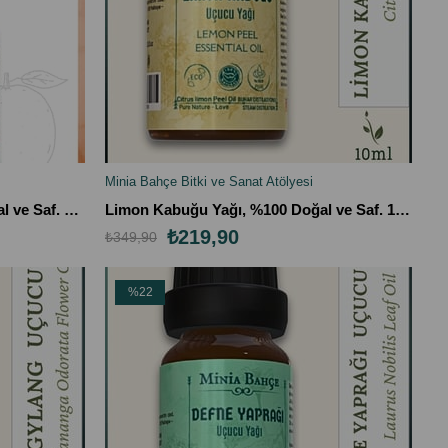
Minia Bahçe Bitki ve Sanat Atölyesi
SEPETE EKLE
Portakal Uçucu Yağı, %100 Doğal ve Saf. 10 ml
Limon Kabuğu Yağı, %100 Doğal ve Saf. 10 ml
₺219,90
₺349,90
%22
İndirim
%22İndirim