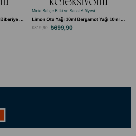
Minia Bahçe Bitki ve Sanat Atölyesi
SEPETE EKLE
Nane Yağı, Limon Kabuğu Yağı, Biberiye Yağı Seti (%100 Saf, 10ml x 3)
Limon Otu Yağı 10ml Bergamot Yağı 10ml Adaçayı Yağı 10ml
₺699,90
₺819,90