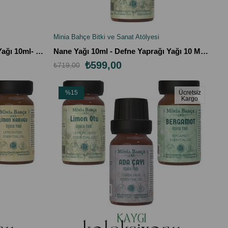
Minia Bahçe Bitki ve Sanat Atölyesi
SEPETE EKLE
Greyfurt Yağı 10ml - Bergamot Yağı 10ml- Portakal Yağı 10ml
Nane Yağı 10ml - Defne Yaprağı Yağı 10 Ml- Limon Otu Yağı 10ml
₺599,00
₺719,00
%15
Ücretsiz
Kargo
İndirim
%15İndirim