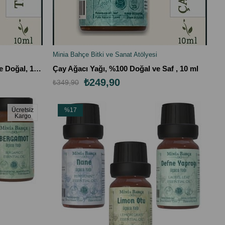
Minia Bahçe Bitki ve Sanat Atölyesi
SEPETE EKLE
Tarçın Kabuğu Yağı, %100 Saf ve Doğal, 10ml
Çay Ağacı Yağı, %100 Doğal ve Saf , 10 ml
₺249,90
₺349,90
Ücretsiz
%17
Kargo
İndirim
%17İndirim