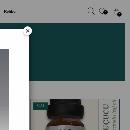
Rehber
0
0
×
%31
İndirim
%31İndirim