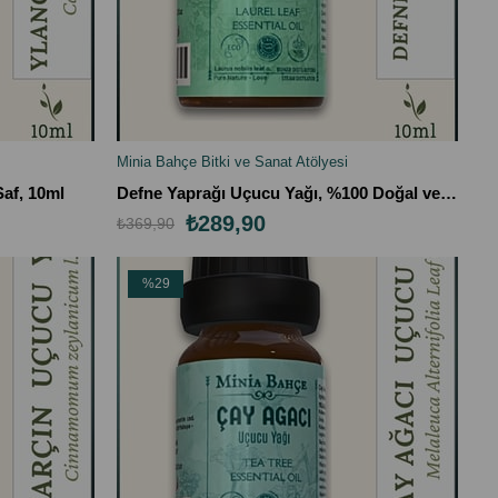
Minia Bahçe Bitki ve Sanat Atölyesi
SEPETE EKLE
af, 10ml
Defne Yaprağı Uçucu Yağı, %100 Doğal ve Saf, 10ml
₺289,90
₺369,90
%29
İndirim
%29İndirim