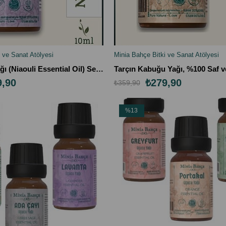
 ve Sanat Atölyesi
Minia Bahçe Bitki ve Sanat Atölyesi
LE
SEPETE EKLE
Nioli Uçucu Yağı (Niaouli Essential Oil) Sertifikalı, %100 Saf, 10ml
9,90
₺279,90
₺359,90
%13
İndirim
%13İndirim