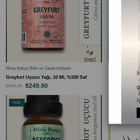
Minia Bahçe Bitki ve Sanat Atölyesi
Minia Bahçe Bitki
SEPETE EKLE
SEPETE EK
Greyfurt Uçucu Yağı, 10 Ml, %100 Saf
Biberiye Uçuc
₺249,90
₺22
₺419,90
₺359,90
%41
%39
İndirim
İndirim
%41İndirim
%39İndirim