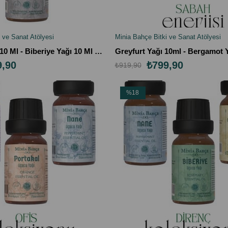
 ve Sanat Atölyesi
Minia Bahçe Bitki ve Sanat Atölyesi
LE
SEPETE EKLE
Ada Çayı Yağı 10 Ml - Biberiye Yağı 10 Ml - Lavanta Yağı 10 Ml
9,90
₺799,90
₺919,90
%18
İndirim
%18İndirim