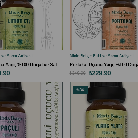
 ve Sanat Atölyesi
Minia Bahçe Bitki ve Sanat Atölyesi
LE
SEPETE EKLE
Limonotu Uçucu Yağı, %100 Doğal ve Saf. 10ml
9,90
₺229,90
₺349,90
%36
İndirim
%36İndirim