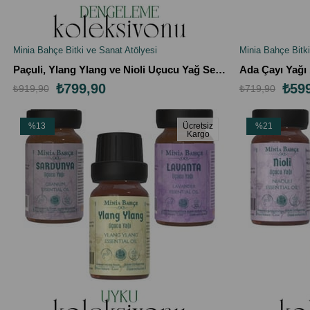
Minia Bahçe Bitki ve Sanat Atölyesi
Minia Bahçe Bitki
SEPETE EKLE
SEPETE EK
Paçuli, Ylang Ylang ve Nioli Uçucu Yağ Seti – %100 Doğal ve Saf (3 x 10ml)
₺799,90
₺59
₺919,90
₺719,90
%13
Ücretsiz
%21
Kargo
İndirim
İndirim
%13İndirim
%21İndirim