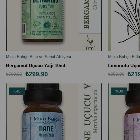
Minia Bahçe Bitki ve Sanat Atölyesi
Minia Bahçe Bitki
SEPETE EKLE
SEPETE EK
Bergamot Uçucu Yağı 10ml
₺299,90
₺21
₺509,90
₺359,90
%40
%30
İndirim
İndirim
%40İndirim
%30İndirim