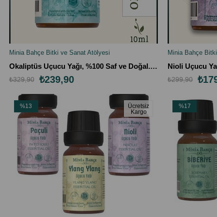
Minia Bahçe Bitki ve Sanat Atölyesi
Minia Bahçe Bitki
SEPETE EKLE
SEPETE EK
Okaliptüs Uçucu Yağı, %100 Saf ve Doğal. 10ml
₺239,90
₺17
₺329,90
₺299,90
%13
Ücretsiz
%17
Kargo
İndirim
İndirim
%13İndirim
%17İndirim