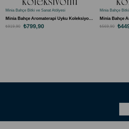
Minia Bahçe Bitki ve Sanat Atölyesi
Minia Bahçe Bitki
SEPETE EKLE
SEPETE EK
Minia Bahçe Aromaterapi Uyku Koleksiyonu: Sardunya, Ylang Ylang ve Lavanta Uçucu Yağları (%100 Saf, 10ml x 3)
₺799,90
₺44
₺919,90
₺569,90